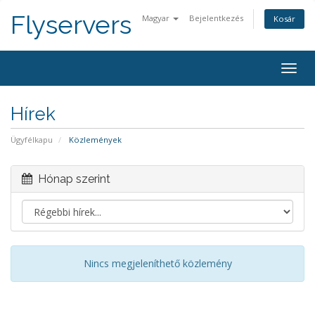
Flyservers
Magyar
Bejelentkezés
Kosár
Togg
navig
Hírek
Ügyfélkapu
Közlemények
Hónap szerint
Nincs megjeleníthető közlemény