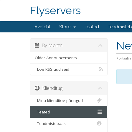
Flyservers
Avaleht
Store
Teated
Teadmiste
Ne
By Month
Older Announcements...
Portaali a
Loe RSS uudiseid
Klienditugi
Minu klienditoe päringud
Teated
Teadmistebaas