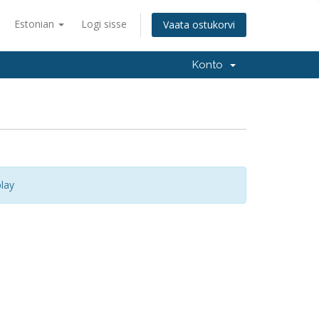
Estonian
Logi sisse
Vaata ostukorvi
Konto
lay