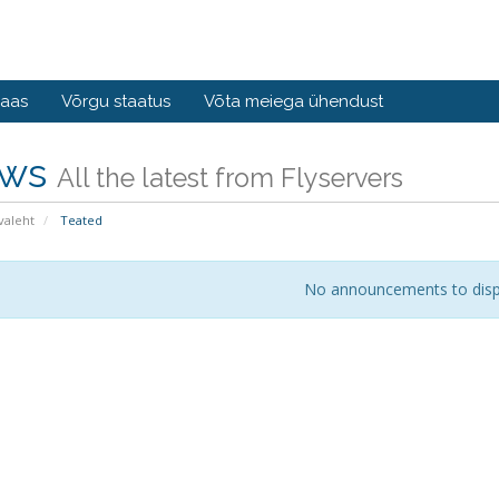
baas
Võrgu staatus
Võta meiega ühendust
ws
All the latest from Flyservers
valeht
Teated
No announcements to disp