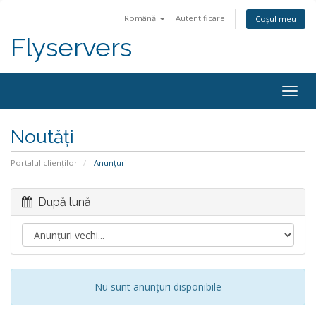
Română
Autentificare
Coșul meu
Flyservers
Togg
navig
Noutăți
Portalul clienților
Anunțuri
După lună
Nu sunt anunțuri disponibile