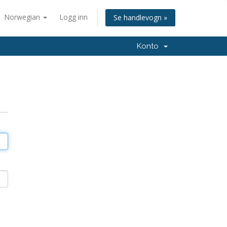
Norwegian
Logg inn
Se handlevogn »
Konto