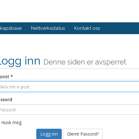
skapsbase
Nettverksstatus
Kontakt oss
Logg inn
Denne siden er avsperret
post *
ssord
Husk meg
Glemt Passord?