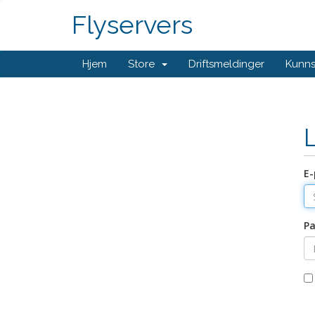
Flyservers
Hjem
Store
Driftsmeldinger
Kunn
E-
Pa