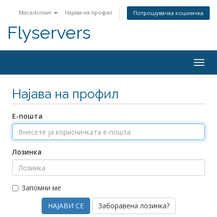
Macedonian
Најава на профил
Потрошувачка кошничка
Flyservers
Togg
navig
Најава на профил
Е-пошта
Лозинка
Запомни ме
Заборавена лозинка?