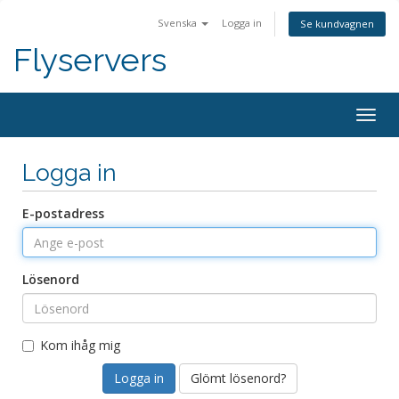
Svenska
Logga in
Se kundvagnen
Flyservers
Togg
navig
Logga in
E-postadress
Lösenord
Kom ihåg mig
Glömt lösenord?